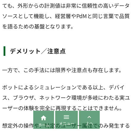
ても、外形からの計測値は非常に信頼性の高いデータ
ソースとして機能し、経営層やPdMと同じ言葉で品質
を語るための基盤となります。
デメリット／注意点
一方で、この手法には限界や注意点も存在します。
ボットによるシミュレーションである以上、デバイ
ス、ブラウザ、ネットワーク環境が多岐にわたる実ユ
ーザーの体験を完全に再現することはできません。



メニュー
上へ
想定外の操作や、特定のユーザー属性でのみ発生する
ホーム