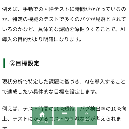
例えば、手動での回帰テストに時間がかかっているの
か、特定の機能のテストで多くのバグが見落とされて
いるのかなど、具体的な課題を深掘りすることで、AI
導入の目的がより明確になります。
②目標設定
現状分析で特定した課題に基づき、AIを導入すること
で達成したい具体的な目標を設定します。
例えば、テスト時間の20%短縮、バグ検出率の10%向



上、テストにかかるコストの削減などが考えられま
メニュー
上へ
ホーム
す。