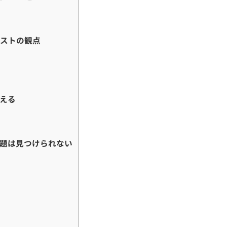
テストの観点
える
る
題は見つけられない