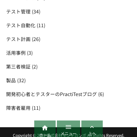
テスト管理
(34)
テスト自動化
(11)
テスト計画
(26)
活用事例
(3)
第三者検証
(2)
製品
(32)
開発初心者とテスターのPractiTestブログ
(6)
障害者雇用
(11)



メニュー
上へ
ホーム
Copyright ©
2012
株式会社モンテカンポ
All Rights Reserved.