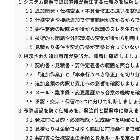
1.
システム開発で追加費用が発生する仕組みを理解し
1.1.
追加開発・仕様変更・不具合修正の違いを整
1.2.
仕様変更や機能追加で作業範囲が広がるから
1.3.
要件定義の曖昧さが後から認識のズレを生む
1.4.
技術的な問題や外部環境の変化が後から判明
1.5.
見積もり条件や契約形態が実態と合っていない
2.
提示された追加費用が妥当か、順番に確認しましょ
2.1.
契約書・見積書・要件定義書の範囲を照合し
2.2.
「追加作業」と「本来行うべき修正」を切り
2.3.
追加金額の内訳と費用への影響を確認しまし
2.4.
メール・議事録・変更履歴から合意の経緯を
2.5.
承認・交渉・保留の3つに分けて判断しましょ
3.
予算超過を防ぐ仕組みを、発注前と開発中に整えま
3.1.
発注前に目的・必須機能・完成条件を明確に
3.2.
見積もりは金額ではなく範囲と前提条件まで
3.3.
契約書に仕様変更の手順と費用ルールを定め