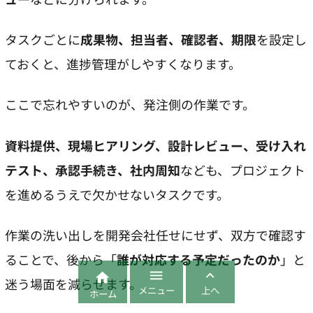
タスクごとに
成果物、担当者、確認者、期限
を設定し
ておくと、進捗管理がしやすくなります。
ここで忘れやすいのが、発注側の作業です。
資料提供、現場ヒアリング、設計レビュー、受け入れ
テスト、承認手続き、社内周知
なども、プロジェクト
を進めるうえで欠かせないタスクです。
作業の洗い出しを開発会社任せにせず、双方で確認す
ることで、後から「
誰が対応する予定だったのか
」と



迷う場面を減らせます。
メニュー
上へ
ホーム