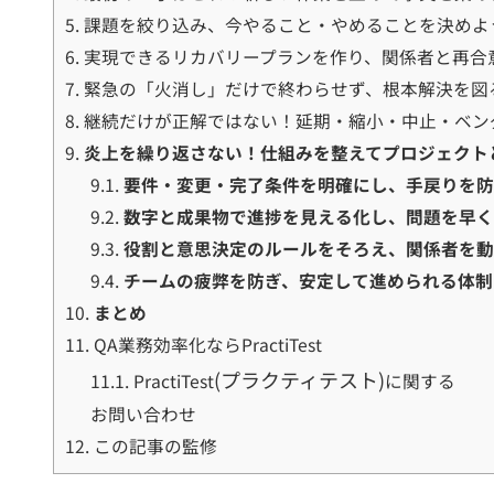
5.
課題を絞り込み、今やること・やめることを決めよ
6.
実現できるリカバリープランを作り、関係者と再合
7.
緊急の「火消し」だけで終わらせず、根本解決を図
8.
継続だけが正解ではない！延期・縮小・中止・ベン
9.
炎上を繰り返さない！仕組みを整えてプロジェクト
9.1.
要件・変更・完了条件を明確にし、手戻りを
9.2.
数字と成果物で進捗を見える化し、問題を早
9.3.
役割と意思決定のルールをそろえ、関係者を
9.4.
チームの疲弊を防ぎ、安定して進められる体制
10.
まとめ
11.
QA業務効率化ならPractiTest
(プラクティテスト)
11.1.
PractiTest
に関する
お問い合わせ
12.
この記事の監修