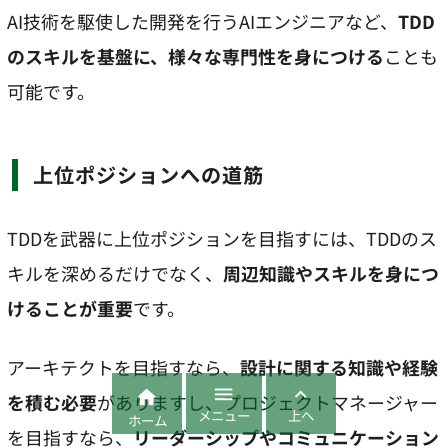
AI技術を駆使した開発を行うAIエンジニアなど、
TDD
のスキルを基盤に、様々な専門性を身につける
ことも
可能です。
上位ポジションへの道筋
TDDを武器に上位ポジションを目指すには、TDDのス
キルを深めるだけでなく、
周辺知識やスキルを身につ
けることが重要
です。
アーキテクトを目指すなら、
設計に関する知識や経験



を積む必要
がありますし、プロジェクトマネージャー
メニュー
上へ
ホーム
を目指すなら、
リーダーシップやコミュニケーション