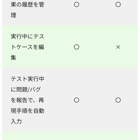
果の履歴を管
〇
〇
理
実行中にテス
トケースを編
〇
×
集
テスト実行中
に問題/バグ
を報告で、再
〇
〇
現手順を自動
入力