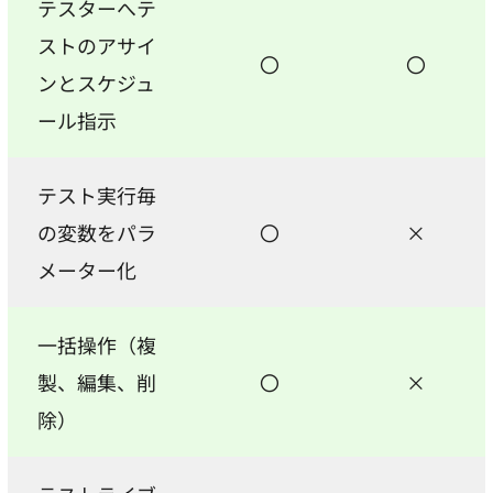
テスターへテ
ストのアサイ
〇
〇
ンとスケジュ
ール指示
テスト実行毎
の変数をパラ
〇
×
メーター化
一括操作（複
製、編集、削
〇
×
除）