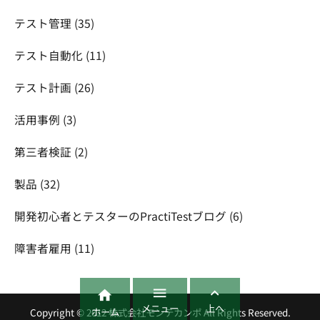
テスト管理
(35)
テスト自動化
(11)
テスト計画
(26)
活用事例
(3)
第三者検証
(2)
製品
(32)
開発初心者とテスターのPractiTestブログ
(6)
障害者雇用
(11)



メニュー
上へ
ホーム
Copyright ©
2012
株式会社モンテカンポ
All Rights Reserved.