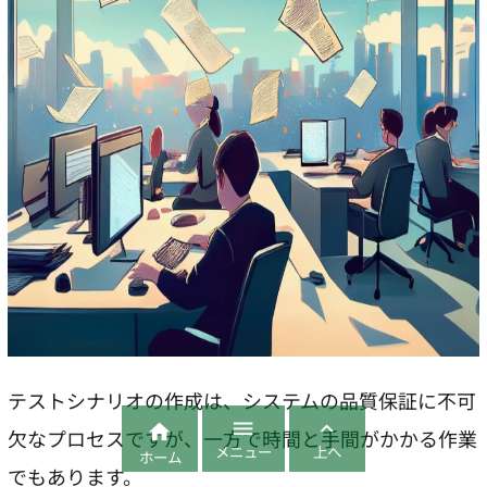
テストシナリオの作成は、システムの品質保証に不可



欠なプロセスですが、一方で時間と手間がかかる作業
メニュー
上へ
ホーム
でもあります。