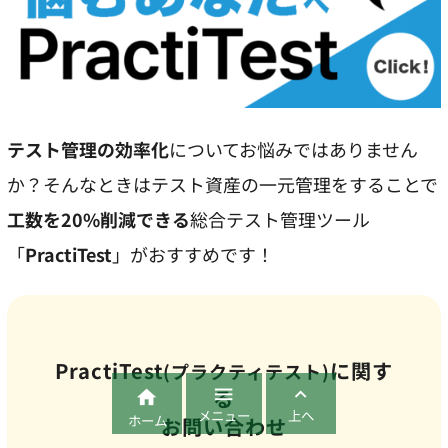
テスト管理の効率化
についてお悩みではありません
か？そんなときはテスト資産の一元管理をすることで
工数を20%削減できる
総合テスト管理ツール
「
PractiTest
」がおすすめです！
PractiTest
に関す
(プラクティテスト)


る

メニュー
上へ
ホーム
お問い合わせ